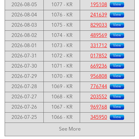
2026-08-05
1077 - KR
195108
View
2026-08-04
1076 - KR
241639
View
2026-08-03
1075 - KR
829033
View
2026-08-02
1074 - KR
489569
View
2026-08-01
1073 - KR
331712
View
2026-07-31
1072 - KR
017852
View
2026-07-30
1071 - KR
669236
View
2026-07-29
1070 - KR
956808
View
2026-07-28
1069 - KR
776744
View
2026-07-27
1068 - KR
203552
View
2026-07-26
1067 - KR
969768
View
2026-07-25
1066 - KR
345950
View
See More