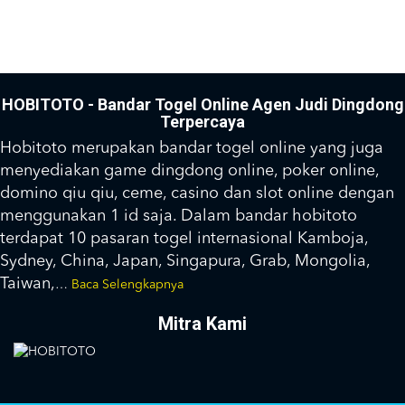
HOBITOTO - Bandar Togel Online Agen Judi Dingdong
Terpercaya
Hobitoto merupakan bandar togel online yang juga
menyediakan game dingdong online, poker online,
domino qiu qiu, ceme, casino dan slot online dengan
menggunakan 1 id saja. Dalam bandar hobitoto
terdapat 10 pasaran togel internasional Kamboja,
Sydney, China, Japan, Singapura, Grab, Mongolia,
Taiwan,
…
Baca Selengkapnya
Mitra Kami